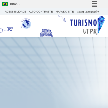
BRASIL
Simplifique!
ACESSIBILIDADE
ALTO CONTRASTE
MAPA DO SITE
Select Language
▼
Comunica BR
Participe
Acesso à informação
Legislação
Canais