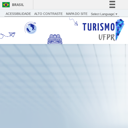
BRASIL
Simplifique!
ACESSIBILIDADE
ALTO CONTRASTE
MAPA DO SITE
Select Language
▼
Comunica BR
Participe
Acesso à informação
Legislação
Canais