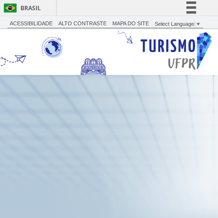
BRASIL
Simplifique!
ACESSIBILIDADE
ALTO CONTRASTE
MAPA DO SITE
Select Language
▼
Comunica BR
Participe
Acesso à informação
Legislação
Canais