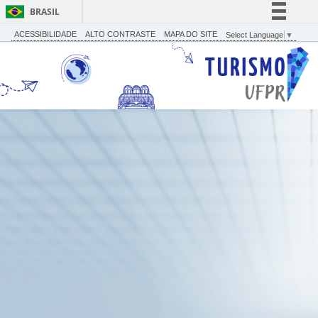
BRASIL
Simplifique!
ACESSIBILIDADE
ALTO CONTRASTE
MAPA DO SITE
Select Language
▼
Comunica BR
Participe
Acesso à informação
Legislação
Canais