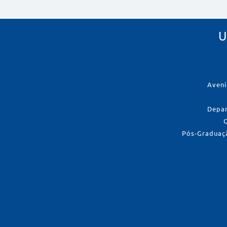
U
Aveni
Depar
Pós-Graduaçã