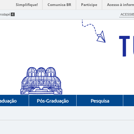
Simplifique!
Comunica BR
Participe
Acesso à infor
ACESSIB
 rodapé
4
aduação
Pós-Graduação
Pesquisa