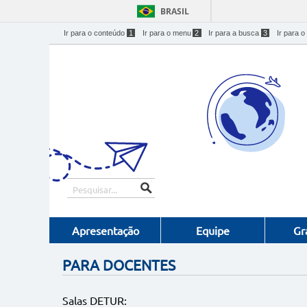
BRASIL
Ir para o conteúdo
1
Ir para o menu
2
Ir para a busca
3
Ir para o
Apresentação
Equipe
Gr
PARA DOCENTES
Salas DETUR: