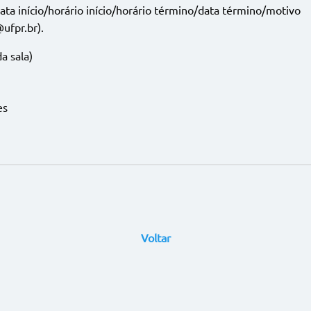
ata início/horário início/horário término/data término/motivo
ufpr.br).
a sala)
es
Voltar