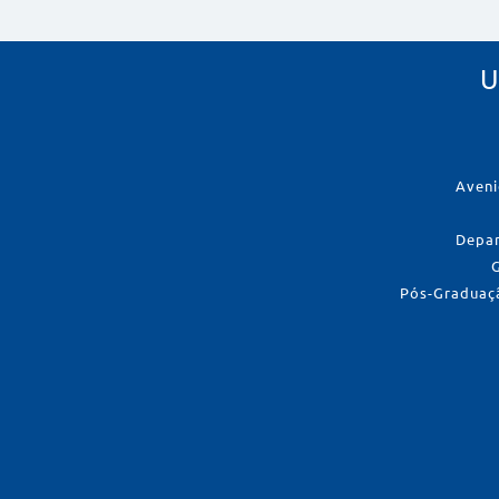
U
Aveni
Depar
Pós-Graduaçã