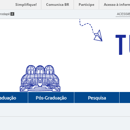
Simplifique!
Comunica BR
Participe
Acesso à infor
ACESSIB
 rodapé
4
aduação
Pós-Graduação
Pesquisa